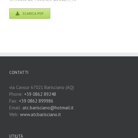
SCARICA PDF
CONTATTI
via Cavour 67021 Barisciano (AQ)
Phone:
+39 0862 89248
Fax:
+39 0862 899986
Email:
atc.barisciano@hotmail.it
Web:
www.atcbarisciano.it
UTILITÀ